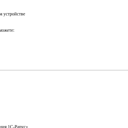
м устройстве
можете:
ния 1С-Рарус»